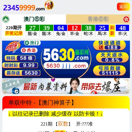
返回
澳门⑥彩
香港⑥彩