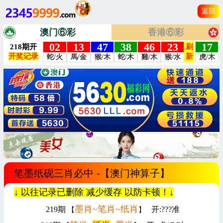
返回
澳门⑥彩
香港⑥彩